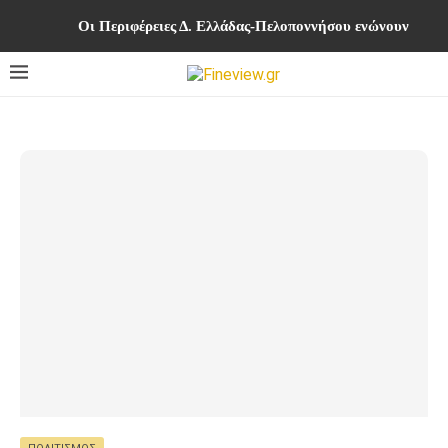
Οι Περιφέρειες Δ. Ελλάδας-Πελοποννήσου ενώνουν δυνά