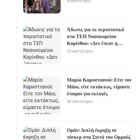
8 λεπτά πριν
Άδωνις για το περιστατικό
στα ΤΕΠ Νοσοκομείου
Κορίνθου: «Δεν έπεσε η
ψευδοροφή, την ξήλωσαν»
29 λεπτά πριν
Μαρία Καρυστιανού: Είτε τον
Μάιο, είτε εκτάκτως, είμαστε
έτοιμοι για εκλογές
45 λεπτά πριν
Ομάν: Διπλή έκρηξη σε
τάνκερ στα Στενά του Ορμούζ