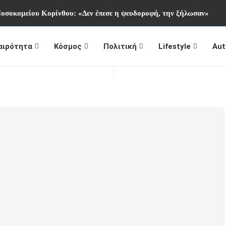
Νοσοκομείου Κορίνθου: «Δεν έπεσε η ψευδοροφή, την ξήλωσαν»
αιρότητα
Κόσμος
Πολιτική
Lifestyle
Aut