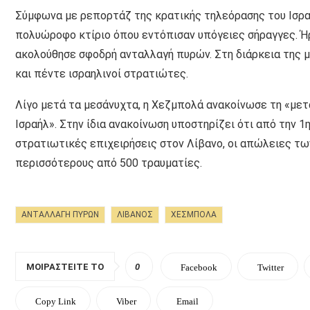
Σύμφωνα με ρεπορτάζ της κρατικής τηλεόρασης του Ισρα
πολυώροφο κτίριο όπου εντόπισαν υπόγειες σήραγγες. Ή
ακολούθησε σφοδρή ανταλλαγή πυρών. Στη διάρκεια της 
και πέντε ισραηλινοί στρατιώτες.
Λίγο μετά τα μεσάνυχτα, η Χεζμπολά ανακοίνωσε τη «μετ
Ισραήλ». Στην ίδια ανακοίνωση υποστηρίζει ότι από την 1
στρατιωτικές επιχειρήσεις στον Λίβανο, οι απώλειες τω
περισσότερους από 500 τραυματίες.
ΑΝΤΑΛΛΑΓΗ ΠΥΡΩΝ
ΛΙΒΑΝΟΣ
ΧΕΣΜΠΟΛΑ
ΜΟΙΡΑΣΤΕΊΤΕ ΤΟ
0
Facebook
Twitter
Copy Link
Viber
Email