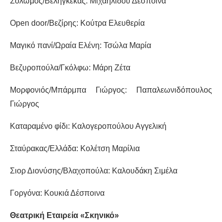
Σολωμός/Βεληγκέκας: Μιχαηλίδου Δέσποινα
Open
door
/Βεζίρης: Κούτρα Ελευθερία
Μαγικό πανί/Ωραία Ελένη: Τσώλα Μαρία
Βεζυροπούλα/Γκόλφω: Μάρη Ζέτα
Μορφονιός/Μπάρμπα Γιώργος: Παπαλεωνιδόπουλος
Γιώργος
Καταραμένο φίδι: Καλογεροπούλου Αγγελική
Σταύρακας/Ελλάδα: Κολέτση Μαρίλια
Σιορ Διονύσης/Βλαχοπούλα: Καλουδάκη Σιμέλα
Γοργόνα: Κουκιά Δέσποινα
Θεατρική Εταιρεία «Σκηνικό»