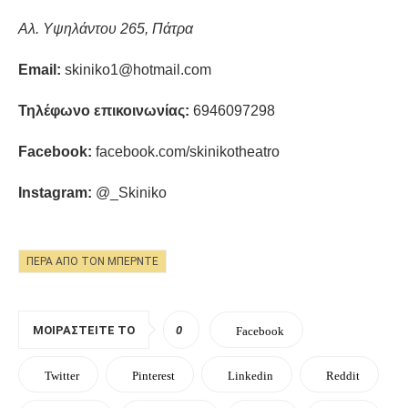
Αλ. Υψηλάντου 265, Πάτρα
Email
:
skiniko
1@
hotmail
.
com
Τηλέφωνο επικοινωνίας:
6946097298
Facebook
:
facebook
.
com
/
skinikotheatro
Instagram
:
@_
Skiniko
ΠΈΡΑ ΑΠΌ ΤΟΝ ΜΠΕΡΝΤΈ
ΜΟΙΡΑΣΤΕΊΤΕ ΤΟ
0
Facebook
Twitter
Pinterest
Linkedin
Reddit