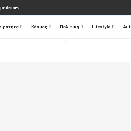
 με drones
αιρότητα
Κόσμος
Πολιτική
Lifestyle
Aut