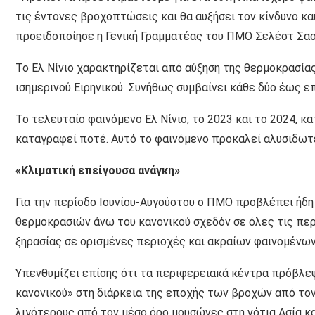
τις έντονες βροχοπτώσεις και θα αυξήσει τον κίνδυνο κ
προειδοποίησε η Γενική Γραμματέας του ΠΜΟ Σελέστ Σαο
Το Ελ Νίνιο χαρακτηρίζεται από αύξηση της θερμοκρασία
ισημερινού Ειρηνικού. Συνήθως συμβαίνει κάθε δύο έως ε
Το τελευταίο φαινόμενο Ελ Νίνιο, το 2023 και το 2024, 
καταγραφεί ποτέ. Αυτό το φαινόμενο προκαλεί αλυσιδωτέ
«Κλιματική επείγουσα ανάγκη»
Για την περίοδο Ιουνίου-Αυγούστου ο ΠΜΟ προβλέπει ήδη
θερμοκρασιών άνω του κανονικού σχεδόν σε όλες τις περ
ξηρασίας σε ορισμένες περιοχές και ακραίων φαινομένω
Υπενθυμίζει επίσης ότι τα περιφερειακά κέντρα πρόβλε
κανονικού» στη διάρκεια της εποχής των βροχών από τον
λιγότερους από τον μέσο όρο μουσώνες στη νότια Ασία κ