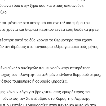
αύσωνα τόσο στην ξηρά όσο και στους ωκεανούς»,
ύλο.
ς επιφάνειας στο κεντρικό και ανατολικό τμήμα του
πτά χρόνια και διαρκεί περίπου εννέα έως δώδεκα μήνες.
κατέστησε αυτά τα δύο χρόνια τα θερμότερα που έχουν
ς αντιδράσεις στο παγκόσμιο κλίμα για αρκετούς μήνες.
 ένα σύνολο συνθηκών που ευνοούν «την επικράτηση
ιοχές του πλανήτη», με αυξημένο κίνδυνο θερμικού στρες,
ν όπως πλημμύρες ή σοβαρές ξηρασίες.
ψης κάνουν λόγο για βροχοπτώσεις «μικρότερες του
 Ιούνιο ως τον Σεπτέμβριο στο Κέρας της Αφρικής,
αι πιο ζεστές θερμοκρασίες στην Κεντρική Αμερική στη