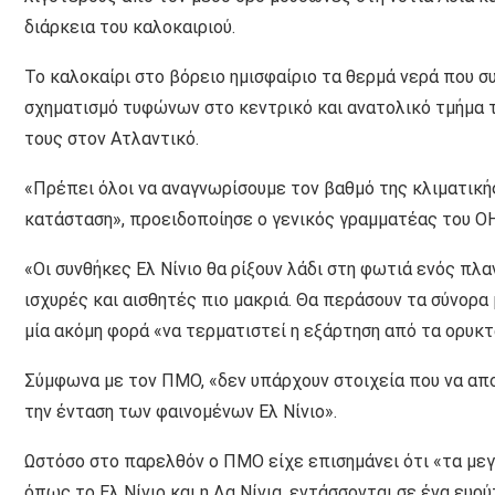
διάρκεια του καλοκαιριού.
Το καλοκαίρι στο βόρειο ημισφαίριο τα θερμά νερά που συ
σχηματισμό τυφώνων στο κεντρικό και ανατολικό τμήμα το
τους στον Ατλαντικό.
«Πρέπει όλοι να αναγνωρίσουμε τον βαθμό της κλιματικ
κατάσταση», προειδοποίησε ο γενικός γραμματέας του Ο
«Οι συνθήκες Ελ Νίνιο θα ρίξουν λάδι στη φωτιά ενός πλα
ισχυρές και αισθητές πιο μακριά. Θα περάσουν τα σύνορα 
μία ακόμη φορά «να τερματιστεί η εξάρτηση από τα ορυκτ
Σύμφωνα με τον ΠΜΟ, «δεν υπάρχουν στοιχεία που να αποδ
την ένταση των φαινομένων Ελ Νίνιο».
Ωστόσο στο παρελθόν ο ΠΜΟ είχε επισημάνει ότι «τα μεγ
όπως το Ελ Νίνιο και η Λα Νίνια, εντάσσονται σε ένα ευ