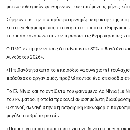
μετεωρολογικών φαινομένων τους επόμενους μήνες κάτι 
Σύμφωνα με την πιο πρόσφατη ενημέρωση αυτής της υπηρε
ζεστές» θερμοκρασίες στα νερά του τροπικού Ειρηνικού Ω
το οποίο «αναμένεται να επηρεάσει τις θερμοκρασίες κα
Ο ΠΜΟ εκτίμησε επίσης ότι είναι κατά 80% πιθανό ένα επε
Αυγούστου 2026».
«Η πιθανότητα αυτό το επεισόδιο να συνεχιστεί τουλάχισ
πρόσθεσε ο οργανισμός, προβλέποντας ένα επεισόδιο «του
Το Ελ Νίνιο και το αντίθετό του φαινόμενο Λα Νίνια (La N
του κλίματος, η οποία προκαλεί αξιοσημείωτη διακύμανση
Ωκεανού, αλλαγή στην ατμοσφαιρική κυκλοφορία παγκοσμί
μεγάλο αριθμό περιοχών.
«Πρέπει να προετοιμαστούμε για ένα δυνητικά ισχυρό φαιν