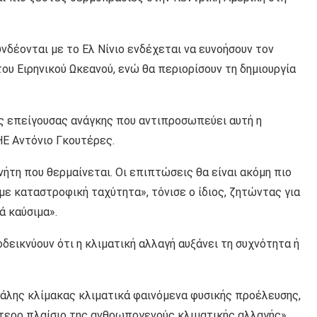
νδέονται με το Ελ Νίνιο ενδέχεται να ευνοήσουν τον
υ Ειρηνικού Ωκεανού, ενώ θα περιορίσουν τη δημιουργία
ής επείγουσας ανάγκης που αντιπροσωπεύει αυτή η
ΗΕ Αντόνιο Γκουτέρες.
νήτη που θερμαίνεται. Οι επιπτώσεις θα είναι ακόμη πιο
με καταστροφική ταχύτητα», τόνισε ο ίδιος, ζητώντας για
ά καύσιμα».
εικνύουν ότι η κλιματική αλλαγή αυξάνει τη συχνότητα ή
άλης κλίμακας κλιματικά φαινόμενα φυσικής προέλευσης,
ρύτερο πλαίσιο της ανθρωπογενούς κλιματικής αλλαγής».