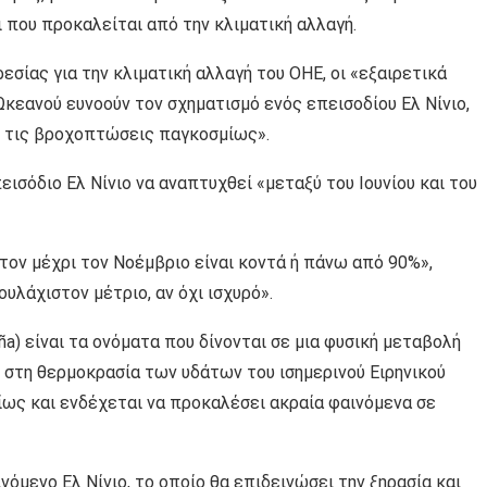
που προκαλείται από την κλιματική αλλαγή.
σίας για την κλιματική αλλαγή του ΟΗΕ, οι «εξαιρετικά
κεανού ευνοούν τον σχηματισμό ενός επεισοδίου Ελ Νίνιο,
ι τις βροχοπτώσεις παγκοσμίως».
ισόδιο Ελ Νίνιο να αναπτυχθεί «μεταξύ του Ιουνίου και του
τον μέχρι τον Νοέμβριο είναι κοντά ή πάνω από 90%»,
λάχιστον μέτριο, αν όχι ισχυρό».
iña) είναι τα ονόματα που δίνονται σε μια φυσική μεταβολή
 στη θερμοκρασία των υδάτων του ισημερινού Ειρηνικού
ως και ενδέχεται να προκαλέσει ακραία φαινόμενα σε
όμενο Ελ Νίνιο, το οποίο θα επιδεινώσει την ξηρασία και