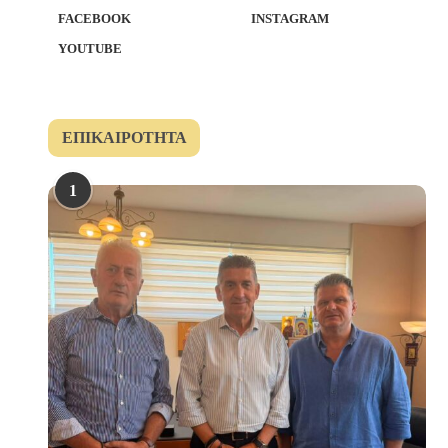
FACEBOOK
INSTAGRAM
YOUTUBE
ΕΠΙΚΑΙΡΌΤΗΤΑ
1