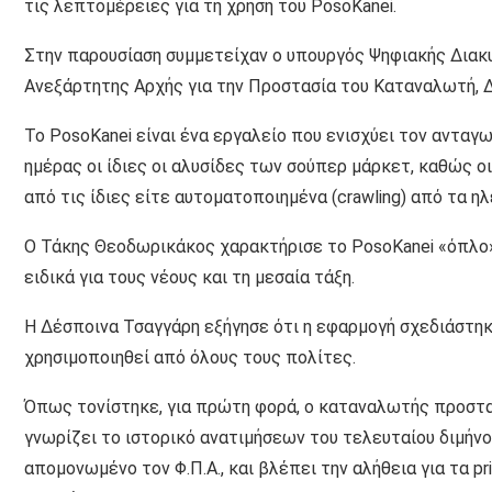
τις λεπτομέρειες για τη χρήση του PosoKanei.
Στην παρουσίαση συμμετείχαν ο υπουργός Ψηφιακής Διακ
Ανεξάρτητης Αρχής για την Προστασία του Καταναλωτή, 
Το PosoKanei είναι ένα εργαλείο που ενισχύει τον αντα
ημέρας οι ίδιες οι αλυσίδες των σούπερ μάρκετ, καθώς 
από τις ίδιες είτε αυτοματοποιημένα (crawling) από τα 
Ο Τάκης Θεοδωρικάκος χαρακτήρισε το PosoKanei «όπλο»
ειδικά για τους νέους και τη μεσαία τάξη.
Η Δέσποινα Τσαγγάρη εξήγησε ότι η εφαρμογή σχεδιάστηκε
χρησιμοποιηθεί από όλους τους πολίτες.
Όπως τονίστηκε, για πρώτη φορά, ο καταναλωτής προστατ
γνωρίζει το ιστορικό ανατιμήσεων του τελευταίου διμήνου
απομονωμένο τον Φ.Π.Α., και βλέπει την αλήθεια για τα p