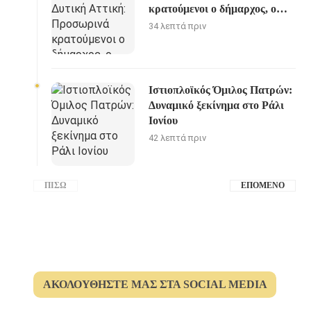
κρατούμενοι ο δήμαρχος, ο
μηχανικός και ο ιδιοκτήτης
34 λεπτά πριν
του αιολικού πάρκου
Ιστιοπλοϊκός Όμιλος Πατρών:
Δυναμικό ξεκίνημα στο Ράλι
Ιονίου
42 λεπτά πριν
ΠΊΣΩ
ΕΠΌΜΕΝΟ
ΑΚΟΛΟΥΘΉΣΤΕ ΜΑΣ ΣΤΑ SOCIAL MEDIA