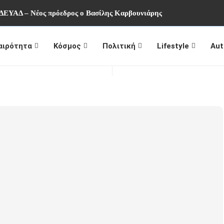
 ΔΕΥΑΔ – Νέος πρόεδρος ο Βασίλης Καρβουνιάρης
αιρότητα
Κόσμος
Πολιτική
Lifestyle
Aut