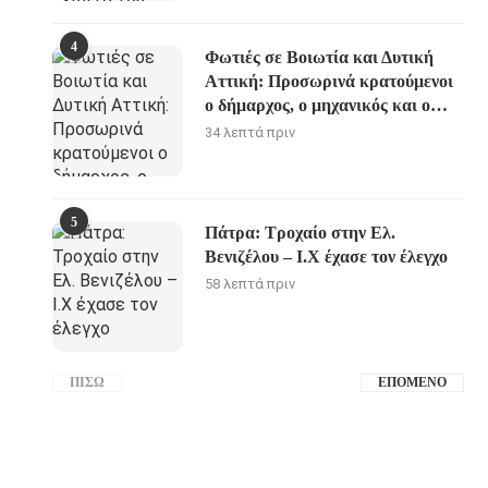
4
Φωτιές σε Βοιωτία και Δυτική
Αττική: Προσωρινά κρατούμενοι
ο δήμαρχος, ο μηχανικός και ο
ιδιοκτήτης του αιολικού πάρκου
34 λεπτά πριν
5
Πάτρα: Τροχαίο στην Ελ.
Βενιζέλου – Ι.Χ έχασε τον έλεγχο
58 λεπτά πριν
ΠΊΣΩ
ΕΠΌΜΕΝΟ