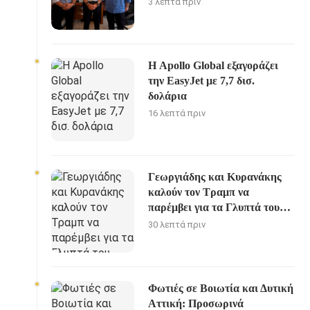
3 λεπτά πριν
Η Apollo Global εξαγοράζει
την EasyJet με 7,7 δισ.
δολάρια
16 λεπτά πριν
Γεωργιάδης και Κυρανάκης
καλούν τον Τραμπ να
παρέμβει για τα Γλυπτά του
Παρθενώνα
30 λεπτά πριν
Φωτιές σε Βοιωτία και Δυτική
Αττική: Προσωρινά