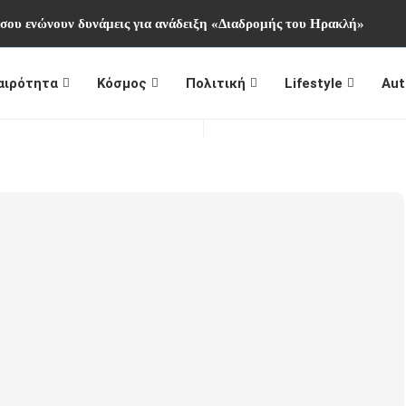
ήσου ενώνουν δυνάμεις για ανάδειξη «Διαδρομής του Ηρακλή»
αιρότητα
Κόσμος
Πολιτική
Lifestyle
Aut