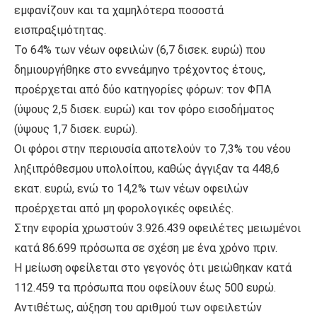
εμφανίζουν και τα χαμηλότερα ποσοστά
εισπραξιμότητας.
Το 64% των νέων οφειλών (6,7 δισεκ. ευρώ) που
δημιουργήθηκε στο εννεάμηνο τρέχοντος έτους,
προέρχεται από δύο κατηγορίες φόρων: τον ΦΠΑ
(ύψους 2,5 δισεκ. ευρώ) και τον φόρο εισοδήματος
(ύψους 1,7 δισεκ. ευρώ).
Οι φόροι στην περιουσία αποτελούν το 7,3% του νέου
ληξιπρόθεσμου υπολοίπου, καθώς άγγιξαν τα 448,6
εκατ. ευρώ, ενώ το 14,2% των νέων οφειλών
προέρχεται από μη φορολογικές οφειλές.
Στην εφορία χρωστούν 3.926.439 οφειλέτες μειωμένοι
κατά 86.699 πρόσωπα σε σχέση με ένα χρόνο πριν.
Η μείωση οφείλεται στο γεγονός ότι μειώθηκαν κατά
112.459 τα πρόσωπα που οφείλουν έως 500 ευρώ.
Αντιθέτως, αύξηση του αριθμού των οφειλετών