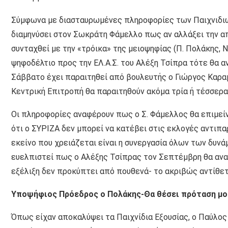
Σύμφωνα με διασταυρωμένες πληροφορίες των Παιχνιδιώ
διαμηνύσει στον Σωκράτη Φάμελλο πως αν αλλάξει την α
συνταχθεί με την «τρόικα» της μειοψηφίας (Π. Πολάκης,
ψηφοδέλτιο προς την ΕΛ.Α.Σ. του Αλέξη Τσίπρα τότε θα 
Σάββατο έχει παραιτηθεί από βουλευτής ο Γιώργος Καραμ
Κεντρική Επιτροπή θα παραιτηθούν ακόμα τρία ή τέσσερα
Οι πληροφορίες αναφέρουν πως ο Σ. Φάμελλος θα επιμεί
ότι ο ΣΥΡΙΖΑ δεν μπορεί να κατέβει στις εκλογές αντιπαρ
εκείνο που χρειάζεται είναι η συνεργασία όλων των δυν
ευελπιστεί πως ο Αλέξης Τσίπρας τον Σεπτέμβρη θα αναγ
εξέλιξη δεν προκύπτει από πουθενά- το ακριβώς αντίθετ
Υποψήφιος Πρόεδρος ο Πολάκης-Θα θέσει πρόταση μο
Όπως είχαν αποκαλύψει τα Παιχνίδια Εξουσίας, ο Παύλο