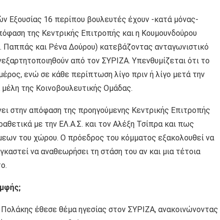
ν Εξουσίας 16 περίπου βουλευτές έχουν -κατά μόνας-
πόφαση της Κεντρικής Επιτροπής και η Κουμουνδούρου
 Ν. Παππάς και Ρένα Δούρου) κατεβάζοντας ανταγωνιστικό
ανεξαρτητοποιηθούν από τον ΣΥΡΙΖΑ. Υπενθυμίζεται ότι το
έρος, ενώ σε κάθε περίπτωση λίγο πριν ή λίγο μετά την
 μέλη της Κοινοβουλευτικής Ομάδας.
νει στην απόφαση της προηγούμενης Κεντρικής Επιτροπής
αθετικά με την ΕΛ.Α.Σ. και τον Αλέξη Τσίπρα και πως
άμεων του χώρου. Ο πρόεδρος του κόμματος εξακολουθεί να
καστεί να αναθεωρήσει τη στάση του αν και μια τέτοια
ο.
μφής;
ς Πολάκης έθεσε θέμα ηγεσίας στον ΣΥΡΙΖΑ, ανακοινώνοντας