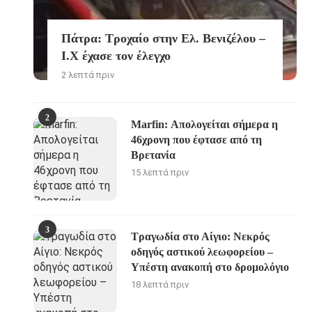
Πάτρα: Τροχαίο στην Ελ. Βενιζέλου –
Ι.Χ έχασε τον έλεγχο
2 λεπτά πριν
2
Marfin: Απολογείται σήμερα η
46χρονη που έφτασε από τη
Βρετανία
15 λεπτά πριν
3
Τραγωδία στο Αίγιο: Νεκρός
oδηγός αστικού λεωφορείου –
Υπέστη ανακοπή στο δρομολόγιο
18 λεπτά πριν