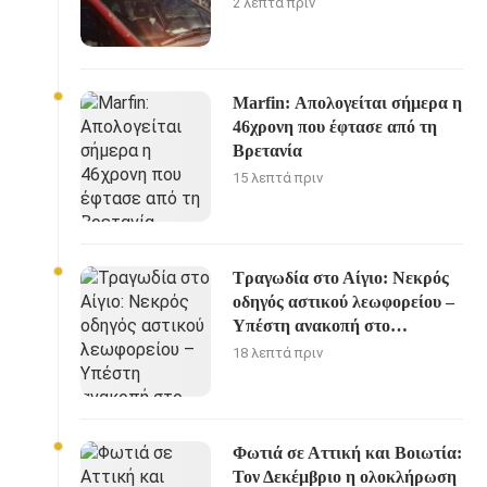
2 λεπτά πριν
Marfin: Απολογείται σήμερα η
46χρονη που έφτασε από τη
Βρετανία
15 λεπτά πριν
Τραγωδία στο Αίγιο: Νεκρός
oδηγός αστικού λεωφορείου –
Υπέστη ανακοπή στο
δρομολόγιο
18 λεπτά πριν
Φωτιά σε Αττική και Βοιωτία:
Τον Δεκέμβριο η ολοκλήρωση