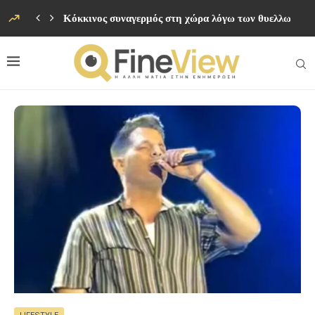
Κόκκινος συναγερμός στη χώρα λόγω των θυελλωδών 