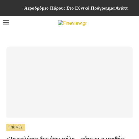
Αεροδρόμιο Πάρου: Στο Εθνικό Πρόγραμμα Ανάπτυξης η
ΓΝΏΜΕΣ
«Το ταλέντο δεν έχει φύλο – ούτε κι ο μισθός»