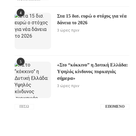
4
Στα 15 δισ. ευρώ ο στόχος για νέα
δάνεια το 2026
3 ώρες πριν
5
«Στο “κόκκινο” η Δυτική Ελλάδα:
Υψηλός κίνδυνος πυρκαγιάς
σήμερα»
3 ώρες πριν
ΠΊΣΩ
ΕΠΌΜΕΝΟ