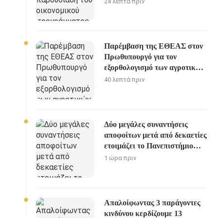
24 λεπτά πριν
στη Θεσσαλονίκη
Παρέμβαση της ΕΘΕΑΣ στον
Πρωθυπουργό για τον
εξορθολογισμό των αγροτικών
ενισχύσεων
40 λεπτά πριν
Δύο μεγάλες συναντήσεις
αποφοίτων μετά από δεκαετίες
ετοιμάζει το Πανεπιστήμιο
Πατρών
1 ώρα πριν
Απαλοίφωντας 3 παράγοντες
κινδύνου κερδίζουμε 13