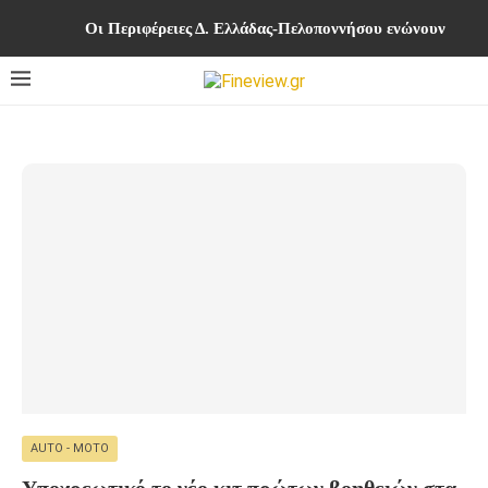
Οι Περιφέρειες Δ. Ελλάδας-Πελοποννήσου ενώνουν δυνά
AUTO - MOTO
Υποχρεωτικό το νέο κιτ πρώτων βοηθειών στα