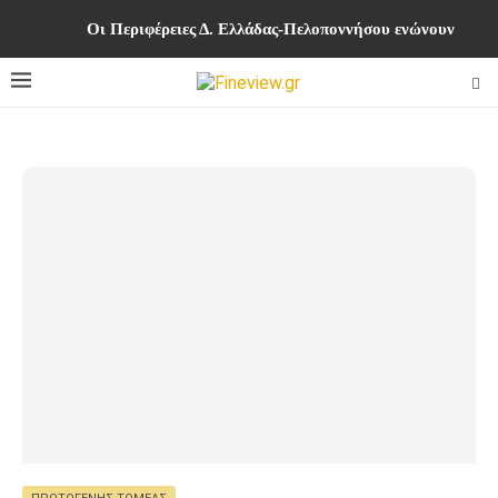
Οι Περιφέρειες Δ. Ελλάδας-Πελοποννήσου ενώνουν δυνά