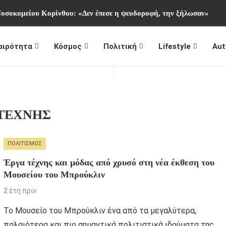
Νοσοκομείου Κορίνθου: «Δεν έπεσε η ψευδοροφή, την ξήλωσαν»
αιρότητα
Κόσμος
Πολιτική
Lifestyle
Aut
 ΤΕΧΝΗΣ
ΠΟΛΙΤΙΣΜΌΣ
Έργα τέχνης και μόδας από χρυσό στη νέα έκθεση του
Μουσείου του Μπρούκλιν
2 έτη πριν
Το Μουσείο του Μπρούκλιν ένα από τα μεγαλύτερα,
παλαιότερα και πιο σημαντικά πολιτιστικά ιδρύματα της