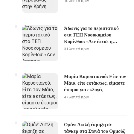
10 λεπτά πριν
Άδωνις για το περιστατικό
στα ΤΕΠ Νοσοκομείου
Κορίνθου: «Δεν έπεσε η
ψευδοροφή, την ξήλωσαν»
31 λεπτά πριν
Μαρία Καρυστιανού: Είτε τον
Μάιο, είτε εκτάκτως, είμαστε
έτοιμοι για εκλογές
47 λεπτά πριν
Ομάν: Διπλή έκρηξη σε
τάνκερ στα Στενά του Ορμούζ