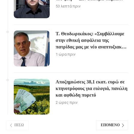
ενασχόληση από τα ΜΜΕ”
53 λεπτά πριν
Τ. Θεοδωρικάκος: «Συμβάλλουμε
στην εθνική ασφάλεια της
πατρίδας μας με νέο αναπτυξιακό
καθεστώς για την Άμυνα»
1 ώρα πριν
Αποζημιώσεις 38,1 εκατ. ευρώ σε
κτηνοτρόφους για ευλογιά, πανώλη
και αφθώδη πυρετό
2 ώρες πριν
ΠΊΣΩ
ΕΠΌΜΕΝΟ