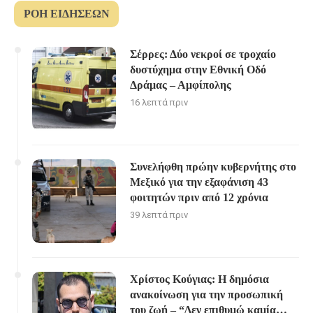
ΡΟΉ ΕΙΔΉΣΕΩΝ
Σέρρες: Δύο νεκροί σε τροχαίο
δυστύχημα στην Εθνική Οδό
Δράμας – Αμφίπολης
16 λεπτά πριν
Συνελήφθη πρώην κυβερνήτης στο
Μεξικό για την εξαφάνιση 43
φοιτητών πριν από 12 χρόνια
39 λεπτά πριν
Χρίστος Κούγιας: Η δημόσια
ανακοίνωση για την προσωπική
του ζωή – “Δεν επιθυμώ καμία