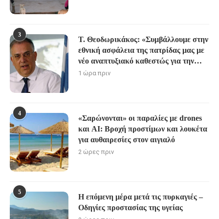
3
Τ. Θεοδωρικάκος: «Συμβάλλουμε στην
εθνική ασφάλεια της πατρίδας μας με
νέο αναπτυξιακό καθεστώς για την
Άμυνα»
1 ώρα πριν
4
«Σαρώνονται» οι παραλίες με drones
και AI: Βροχή προστίμων και λουκέτα
για αυθαιρεσίες στον αιγιαλό
2 ώρες πριν
5
Η επόμενη μέρα μετά τις πυρκαγιές –
Οδηγίες προστασίας της υγείας