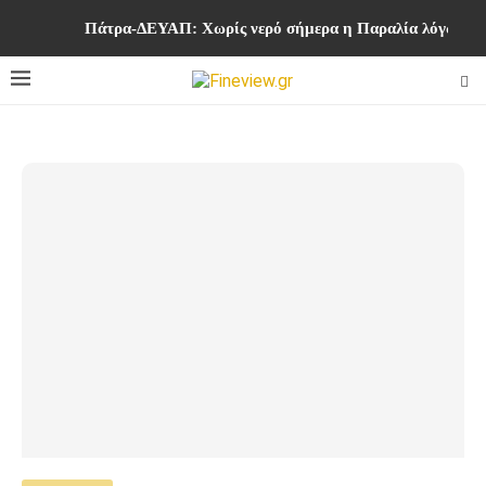
Πάτρα-ΔΕΥΑΠ: Χωρίς νερό σήμερα η Παραλία λόγω ερ