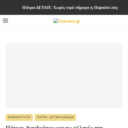
Πάτρα-ΔΕΥΑΠ: Χωρίς νερό σήμερα η Παραλία λόγω ερ
ΕΠΙΚΑΙΡΌΤΗΤΑ
ΠΆΤΡΑ - ΔΥΤΙΚΉ ΕΛΛΆΔΑ
Πάτρα: Αντιδράσεις για τις αλλαγές στη