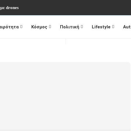
 με drones
αιρότητα
Κόσμος
Πολιτική
Lifestyle
Aut