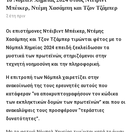
Μπέικερ, Ντέμη Χασάμπη και Τζον Τζάμπερ
2 έτη πριν
Οι επιστήμονες Ντέιβιντ Μπέικερ, Ντέμης
Χασάμπης και Τζον Τζάμπερ τιμώνται φέτος με το
Νόμπελ Χημείας 2024 επειδή ξεκλείδωσαν τα
μυστικά των πρωτεϊνών, στηριζόμενοι στην
τεχνητή νοημοσύνη και την πληροφορική.
Η επιτροπή των Νόμπελ χαιρετίζει στην
ανακοίνωσή της τους ερευνητές αυτούς που
κατάφεραν “να αποκρυπτογραφήσουν τον κώδικα
των εκπληκτικών δομών των πρωτεϊνών” και που οι
ανακαλύψεις τους προσφέρουν “τεράστιες
δυνατότητες”.
Με το φετινό Νόμπελ Χημείας τιμώνται κατά το ήμισυ