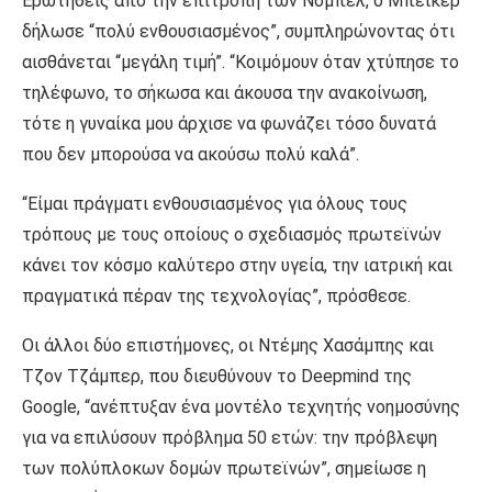
Ερωτηθείς από την επιτροπή των Νόμπελ, ο Μπέικερ
δήλωσε “πολύ ενθουσιασμένος”, συμπληρώνοντας ότι
αισθάνεται “μεγάλη τιμή”. “Κοιμόμουν όταν χτύπησε το
τηλέφωνο, το σήκωσα και άκουσα την ανακοίνωση,
τότε η γυναίκα μου άρχισε να φωνάζει τόσο δυνατά
που δεν μπορούσα να ακούσω πολύ καλά”.
“Είμαι πράγματι ενθουσιασμένος για όλους τους
τρόπους με τους οποίους ο σχεδιασμός πρωτεϊνών
κάνει τον κόσμο καλύτερο στην υγεία, την ιατρική και
πραγματικά πέραν της τεχνολογίας”, πρόσθεσε.
Οι άλλοι δύο επιστήμονες, οι Ντέμης Χασάμπης και
Τζον Τζάμπερ, που διευθύνουν το Deepmind της
Google, “ανέπτυξαν ένα μοντέλο τεχνητής νοημοσύνης
για να επιλύσουν πρόβλημα 50 ετών: την πρόβλεψη
των πολύπλοκων δομών πρωτεϊνών”, σημείωσε η