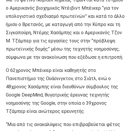
ο Αμερικανός βιοχημικός Ντέιβιντ Μπέικερ “για τον
υπολογιστικό σχεδιασμό πρωτεϊνών” και κατά το άλλο
ήμισυ ο Βρετανός, με καταγωγή από την Κύπρο και τη
Σιγκαπούρη, Ντέμης Χασάμπης και ο Αμερικανός Τζον
Μ. Τζάμπερ για τις εργασίες τους στην “πρόβλεψη
πρωτεϊνικής δομής” μέσω της τεχνητής νοημοσύνης,
σύμφωνα με την ανακοίνωση που εξέδωσε η επιτροπή.
Ο 62χρονος Μπέικερ είναι καθηγητής στο
Πανεπιστήμιο της Ουάσινγκτον, στο Σιάτλ, ενώ ο
48χρονος Χασάμπης είναι διευθύνων σύμβουλος της
Google DeepMind, θυγατρικής έρευνας τεχνητής
νοημοσύνης της Google, στην οποία ο 39χρονος
Τζάμπερ είναι ανώτερος ερευνητής.
“Μια από τις ανακαλύψεις που επιβραβεύεται φέτος