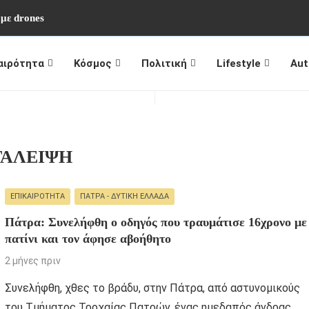
 με drones
αιρότητα
Κόσμος
Πολιτική
Lifestyle
Aut
ΤΑΛΕΙΨΗ
ΕΠΙΚΑΙΡΌΤΗΤΑ
ΠΆΤΡΑ - ΔΥΤΙΚΉ ΕΛΛΆΔΑ
Πάτρα: Συνελήφθη ο οδηγός που τραυμάτισε 16χρονο με
πατίνι και τον άφησε αβοήθητο
2 μήνες πριν
Συνελήφθη, χθες το βράδυ, στην Πάτρα, από αστυνομικούς
του Τμήματος Τροχαίας Πατρών, ένας ημεδαπός άνδρας,