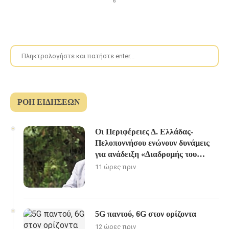
6
ΡΟΉ ΕΙΔΉΣΕΩΝ
Οι Περιφέρειες Δ. Ελλάδας-
Πελοποννήσου ενώνουν δυνάμεις
για ανάδειξη «Διαδρομής του
Ηρακλή»
11 ώρες πριν
5G παντού, 6G στον ορίζοντα
12 ώρες πριν