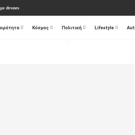
 με drones
αιρότητα
Κόσμος
Πολιτική
Lifestyle
Aut