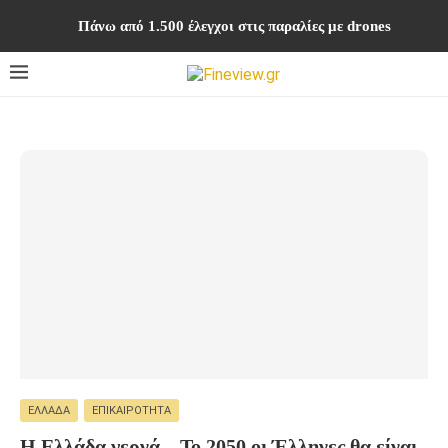
Πάνω από 1.500 έλεγχοι στις παραλίες με drones
ΕΛΛΆΔΑ
ΕΠΙΚΑΙΡΌΤΗΤΑ
Η Ελλάδα γερνά – Το 2050 οι Έλληνες θα είναι