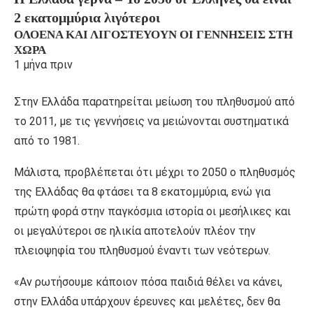
2 εκατομμύρια λιγότεροι
ΟΛΟΈΝΑ ΚΑΙ ΛΙΓΟΣΤΕΎΟΥΝ ΟΙ ΓΕΝΝΉΣΕΙΣ ΣΤΗ
ΧΏΡΑ
1 μήνα πριν
Στην Ελλάδα παρατηρείται μείωση του πληθυσμού από
το 2011, με τις γεννήσεις να μειώνονται συστηματικά
από το 1981.
Μάλιστα, προβλέπεται ότι μέχρι το 2050 ο πληθυσμός
της Ελλάδας θα φτάσει τα 8 εκατομμύρια, ενώ για
πρώτη φορά στην παγκόσμια ιστορία οι μεσήλικες και
οι μεγαλύτεροι σε ηλικία αποτελούν πλέον την
πλειοψηφία του πληθυσμού έναντι των νεότερων.
«Αν ρωτήσουμε κάποιον πόσα παιδιά θέλει να κάνει,
στην Ελλάδα υπάρχουν έρευνες και μελέτες, δεν θα