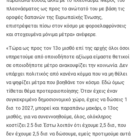
παραπάνω έσοδα, αλλά με το πλεόνασμα. Μέρος του
πλεονάσματος ως προς το ανώτατό του με βάση τις
οροφές δαπανών της Ευρωπαϊκής Ένωσης,
επιστρέφεται πίσω στον κόσμο με φοροελαφρύνσεις
και στοχευμένα μόνιμα μέτρα» ανέφερε.
«Τώρα ως προς τον 13ο μισθό επί της αρχής όλοι όσοι
υπηρετούμε από οποιοδήποτε αξίωμα είμαστε θετικοί
σε οποιοδήποτε μέτρο ανακουφίζει την κοινωνία. Δεν
υπάρχει πολιτικός από κανένα κόμμα που να μη θέλει
να ψηφίζει μέτρα που βοηθάνε τον κόσμο. Εδώ όμως
τίθεται θέμα προτεραιοποίησης. Όταν έχεις έναν
συγκεκριμένο δημοσιονομικό χώρο, έχεις να δώσεις 1
δισ. το 2027, μπορεί και παραπάνω μακάρι, ο 13ος
μισθός, για να συνεννοηθούμε, όλος, ολόκληρος
κοστίζει 2.5 δισ. Έστω λοιπόν ότι έχουμε 2,5 δισ., που
δεν έχουμε 2,5 δισ. να δώσουμε, εμείς προτιμούμε αυτά