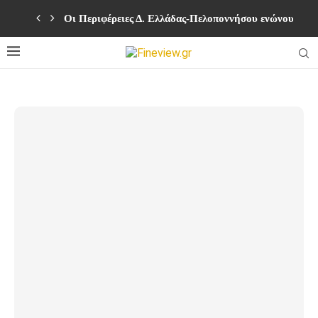
Οι Περιφέρειες Δ. Ελλάδας-Πελοποννήσου ενώνουν δυν