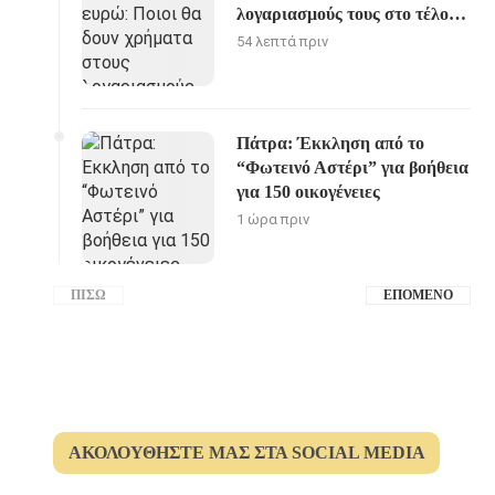
λογαριασμούς τους στο τέλος
Αυγούστου
54 λεπτά πριν
Πάτρα: Έκκληση από το
“Φωτεινό Αστέρι” για βοήθεια
για 150 οικογένειες
1 ώρα πριν
ΠΊΣΩ
ΕΠΌΜΕΝΟ
ΑΚΟΛΟΥΘΉΣΤΕ ΜΑΣ ΣΤΑ SOCIAL MEDIA