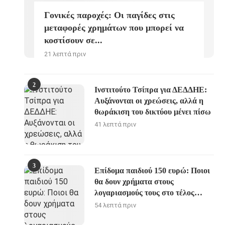
Γονικές παροχές: Οι παγίδες στις
μεταφορές χρημάτων που μπορεί να
κοστίσουν σε...
21 λεπτά πριν
2
Ινστιτούτο Τσίπρα για ΔΕΔΔΗΕ:
Αυξάνονται οι χρεώσεις, αλλά η
θωράκιση του δικτύου μένει πίσω
41 λεπτά πριν
3
Επίδομα παιδιού 150 ευρώ: Ποιοι
θα δουν χρήματα στους
λογαριασμούς τους στο τέλος
Αυγούστου
54 λεπτά πριν