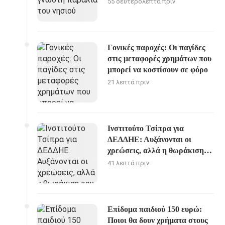
55 δευτερόλεπτα πριν
Γονικές παροχές: Οι παγίδες
στις μεταφορές χρημάτων που
μπορεί να κοστίσουν σε φόρο
21 λεπτά πριν
Ινστιτούτο Τσίπρα για
ΔΕΔΔΗΕ: Αυξάνονται οι
χρεώσεις, αλλά η θωράκιση
του δικτύου μένει πίσω
41 λεπτά πριν
Επίδομα παιδιού 150 ευρώ:
Ποιοι θα δουν χρήματα στους