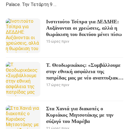
Palace. Την Τετάρτη 9 …
Ινστιτούτο Τσίπρα για ΔΕΔΔΗΕ:
Αυξάνονται οι χρεώσεις, αλλά η
θωράκιση του δικτύου μένει πίσω
15 ώρες πριν
Τ. Θεοδωρικάκος: «Συμβάλλουμε
στην εθνική ασφάλεια της
πατρίδας μας με νέο αναπτυξιακό
καθεστώς για την Άμυνα»
17 ώρες πριν
Στα Χανιά για διακοπές ο
Κυριάκος Μητσοτάκης με την
σύζυγό του Μαρέβα
21 ώρες πριν