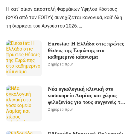
Η κατ’ οίκον αποστολή Φαρμάκων Υψηλού Κόστους
(ΦΥΚ) από τον ΕΟΠΥΥ, συνεχίζεται κανονικά, καθ’ όλη
τη διάρκεια του Αυγούστου 2026. …
Eurostat: Η Ελλάδα στις πρώτες
θέσεις της Ευρώπης στο
καθημερινό κάπνισμα
2 ημέρες πριν
Νέα ογκολογική κλινική στο
νοσοκομείο Λαμίας και χώρος
φιλοξενίας για τους συγγενείς των
ασθενών
2 ημέρες πριν