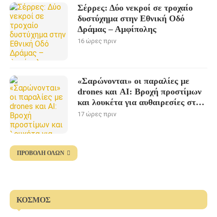
Σέρρες: Δύο νεκροί σε τροχαίο
δυστύχημα στην Εθνική Οδό
Δράμας – Αμφίπολης
16 ώρες πριν
«Σαρώνονται» οι παραλίες με
drones και AI: Βροχή προστίμων
και λουκέτα για αυθαιρεσίες στον
αιγιαλό
17 ώρες πριν
ΠΡΟΒΟΛΉ ΌΛΩΝ
ΚΌΣΜΟΣ