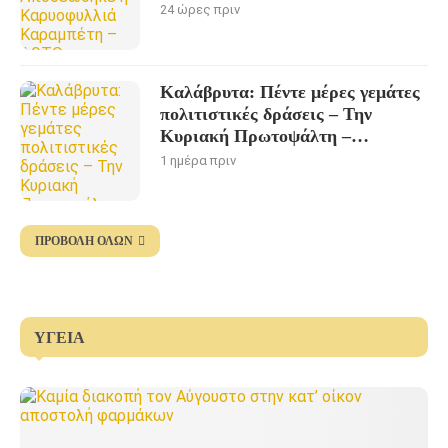
24 ώρες πριν
Καλάβρυτα: Πέντε μέρες γεμάτες
πολιτιστικές δράσεις – Την
Κυριακή Πρωτοψάλτη –
Πορτοκάλογλου
1 ημέρα πριν
ΠΡΟΒΟΛΉ ΌΛΩΝ
ΥΓΕΊΑ