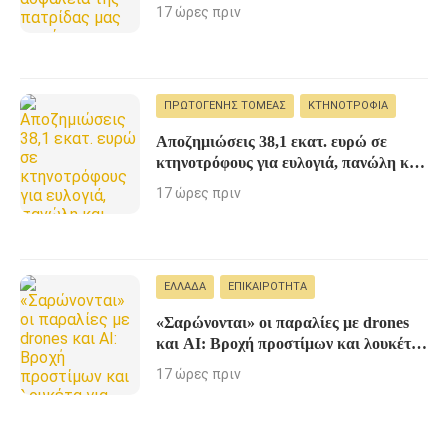
νέο αναπτυξιακό καθεστώς για την
17 ώρες πριν
Άμυνα»
ΠΡΩΤΟΓΕΝΉΣ ΤΟΜΈΑΣ
ΚΤΗΝΟΤΡΟΦΊΑ
Αποζημιώσεις 38,1 εκατ. ευρώ σε
κτηνοτρόφους για ευλογιά, πανώλη και
αφθώδη πυρετό
17 ώρες πριν
ΕΛΛΆΔΑ
ΕΠΙΚΑΙΡΌΤΗΤΑ
«Σαρώνονται» οι παραλίες με drones
και AI: Βροχή προστίμων και λουκέτα
για αυθαιρεσίες στον αιγιαλό
17 ώρες πριν