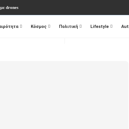
 με drones
αιρότητα
Κόσμος
Πολιτική
Lifestyle
Aut